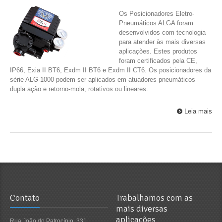
Os Posicionadores Eletro-
Pneumáticos ALGA foram
desenvolvidos com tecnologia
para atender às mais diversas
aplicações. Estes produtos
foram certificados pela CE,
IP66, Exia II BT6, Exdm II BT6 e Exdm II CT6. Os posicionadores da
série ALG-1000 podem ser aplicados em atuadores pneumáticos
dupla ação e retorno-mola, rotativos ou lineares.
Leia mais
Contato
Trabalhamos com as
mais diversas
aplicações
Rua João do Patrocínio, 331